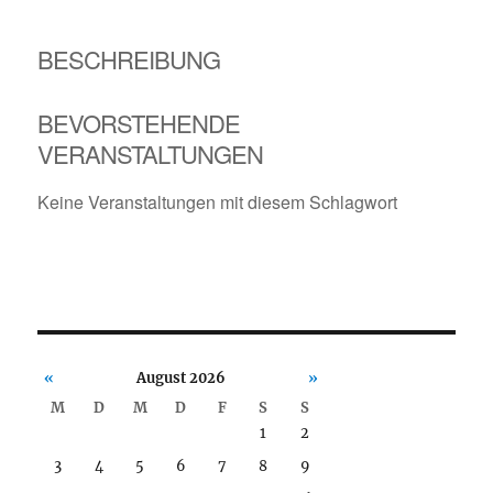
BESCHREIBUNG
BEVORSTEHENDE
VERANSTALTUNGEN
Keine Veranstaltungen mit diesem Schlagwort
«
August 2026
»
M
D
M
D
F
S
S
1
2
3
4
5
6
7
8
9