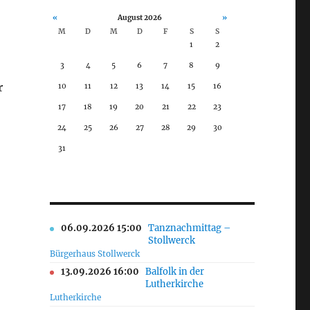
«
August 2026
»
M
D
M
D
F
S
S
1
2
3
4
5
6
7
8
9
r
10
11
12
13
14
15
16
17
18
19
20
21
22
23
24
25
26
27
28
29
30
31
06.09.2026 15:00
Tanznachmittag –
Stollwerck
Bürgerhaus Stollwerck
13.09.2026 16:00
Balfolk in der
Lutherkirche
Lutherkirche