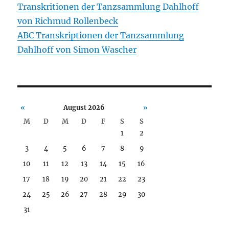
Transkritionen der Tanzsammlung Dahlhoff
von Richmud Rollenbeck
ABC Transkriptionen der Tanzsammlung
Dahlhoff von Simon Wascher
«
August 2026
»
M
D
M
D
F
S
S
1
2
3
4
5
6
7
8
9
10
11
12
13
14
15
16
17
18
19
20
21
22
23
24
25
26
27
28
29
30
31