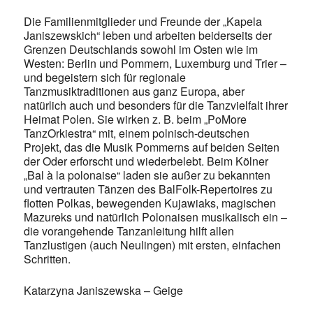
Die Familienmitglieder und Freunde der „Kapela
Janiszewskich“ leben und arbeiten beiderseits der
Grenzen Deutschlands sowohl im Osten wie im
Westen: Berlin und Pommern, Luxemburg und Trier –
und begeistern sich für regionale
Tanzmusiktraditionen aus ganz Europa, aber
natürlich auch und besonders für die Tanzvielfalt ihrer
Heimat Polen. Sie wirken z. B. beim „PoMore
TanzOrkiestra“ mit, einem polnisch-deutschen
Projekt, das die Musik Pommerns auf beiden Seiten
der Oder erforscht und wiederbelebt. Beim Kölner
„Bal à la polonaise“ laden sie außer zu bekannten
und vertrauten Tänzen des BalFolk-Repertoires zu
flotten Polkas, bewegenden Kujawiaks, magischen
Mazureks und natürlich Polonaisen musikalisch ein –
die vorangehende Tanzanleitung hilft allen
Tanzlustigen (auch Neulingen) mit ersten, einfachen
Schritten.
Katarzyna Janiszewska – Geige