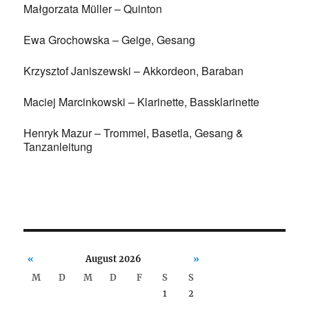
Małgorzata Müller – Quinton
Ewa Grochowska – Geige, Gesang
Krzysztof Janiszewski – Akkordeon, Baraban
Maciej Marcinkowski – Klarinette, Bassklarinette
Henryk Mazur – Trommel, Basetla, Gesang &
Tanzanleitung
«
August 2026
»
M
D
M
D
F
S
S
1
2