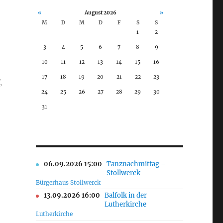
«
August 2026
»
M
D
M
D
F
S
S
1
2
3
4
5
6
7
8
9
10
11
12
13
14
15
16
17
18
19
20
21
22
23
,
24
25
26
27
28
29
30
31
Calendar
Office 365
06.09.2026 15:00
Tanznachmittag –
Stollwerck
Bürgerhaus Stollwerck
13.09.2026 16:00
Balfolk in der
Lutherkirche
Lutherkirche