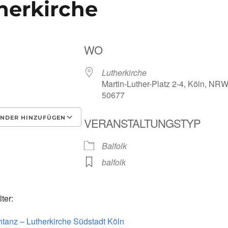
therkirche
WO
26
Lutherkirche
Martin-Luther-Platz 2-4, Köln, NRW
50677
NDER HINZUFÜGEN
VERANSTALTUNGSTYP
laden
Google Kalender
i
Balfolk
balfolk
ter:
htanz – Lutherkirche Südstadt Köln