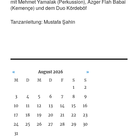
mit Mehmet Yamalak (Perkussion), Azger Flah Babai
(Kemençe) und dem Duo Kördeböf
Tanzanleitung: Mustafa Şahin
«
August 2026
»
M
D
M
D
F
S
S
1
2
3
4
5
6
7
8
9
10
11
12
13
14
15
16
17
18
19
20
21
22
23
24
25
26
27
28
29
30
31