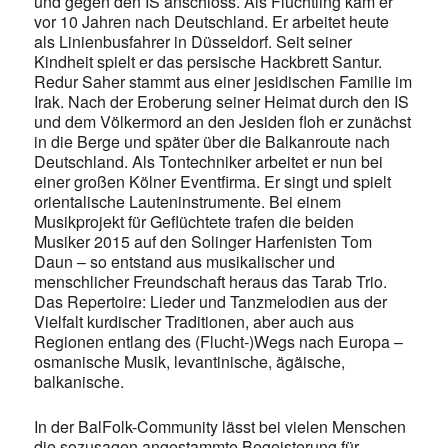
und gegen den IS anschloss. Als Flüchtling kam er
vor 10 Jahren nach Deutschland. Er arbeitet heute
als Linienbusfahrer in Düsseldorf. Seit seiner
Kindheit spielt er das persische Hackbrett Santur.
Redur Saher stammt aus einer jesidischen Familie im
Irak. Nach der Eroberung seiner Heimat durch den IS
und dem Völkermord an den Jesiden floh er zunächst
in die Berge und später über die Balkanroute nach
Deutschland. Als Tontechniker arbeitet er nun bei
einer großen Kölner Eventfirma. Er singt und spielt
orientalische Lauteninstrumente. Bei einem
Musikprojekt für Geflüchtete trafen die beiden
Musiker 2015 auf den Solinger Harfenisten Tom
Daun – so entstand aus musikalischer und
menschlicher Freundschaft heraus das Tarab Trio.
Das Repertoire: Lieder und Tanzmelodien aus der
Vielfalt kurdischer Traditionen, aber auch aus
Regionen entlang des (Flucht-)Wegs nach Europa –
osmanische Musik, levantinische, ägäische,
balkanische.
In der BalFolk-Community lässt bei vielen Menschen
die sozusagen angestammte Begeisterung für