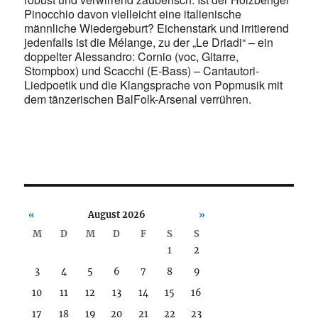
Pinocchio davon vielleicht eine italienische
männliche Wiedergeburt? Eichenstark und irritierend
jedenfalls ist die Mélange, zu der „Le Driadi“ – ein
doppelter Alessandro: Cornio (voc, Gitarre,
Stompbox) und Scacchi (E-Bass) – Cantautori-
Liedpoetik und die Klangsprache von Popmusik mit
dem tänzerischen BalFolk-Arsenal verrühren.
«
August 2026
»
M
D
M
D
F
S
S
1
2
3
4
5
6
7
8
9
10
11
12
13
14
15
16
17
18
19
20
21
22
23