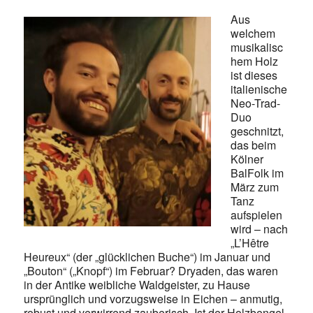
Aus
welchem
musikalisc
hem Holz
ist dieses
italienische
Neo-Trad-
Duo
geschnitzt,
das beim
Kölner
BalFolk im
März zum
Tanz
aufspielen
wird – nach
„L’Hêtre
Heureux“ (der „glücklichen Buche“) im Januar und
„Bouton“ („Knopf“) im Februar? Dryaden, das waren
in der Antike weibliche Waldgeister, zu Hause
ursprünglich und vorzugsweise in Eichen – anmutig,
robust und verwirrend zauberisch. Ist der Holzbengel