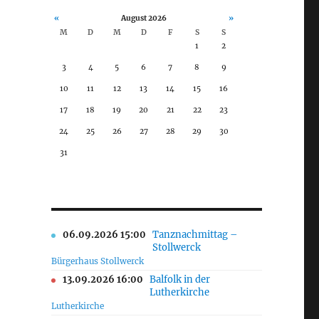
«
August 2026
»
M
D
M
D
F
S
S
1
2
3
4
5
6
7
8
9
10
11
12
13
14
15
16
17
18
19
20
21
22
23
24
25
26
27
28
29
30
31
06.09.2026 15:00
Tanznachmittag –
Stollwerck
Bürgerhaus Stollwerck
13.09.2026 16:00
Balfolk in der
Lutherkirche
Lutherkirche