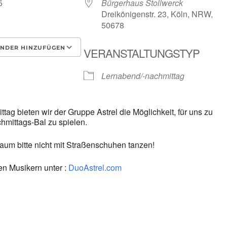
025
Bürgerhaus Stollwerck
Dreikönigenstr. 23, Köln, NRW,
50678
NDER HINZUFÜGEN
VERANSTALTUNGSTYP
laden
Google Kalender
i
Lernabend/-nachmittag
ag bieten wir der Gruppe Astrel die Möglichkeit, für uns zu
hmittags-Bal zu spielen.
aum bitte nicht mit Straßenschuhen tanzen!
en Musikern unter :
DuoAstrel.com