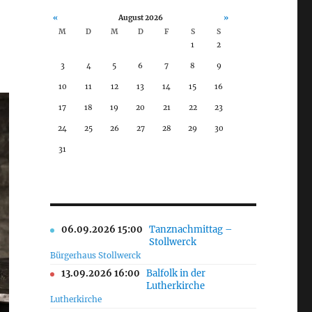
«
August 2026
»
M
D
M
D
F
S
S
1
2
3
4
5
6
7
8
9
10
11
12
13
14
15
16
17
18
19
20
21
22
23
24
25
26
27
28
29
30
31
06.09.2026 15:00
Tanznachmittag –
Stollwerck
Bürgerhaus Stollwerck
13.09.2026 16:00
Balfolk in der
Lutherkirche
Lutherkirche