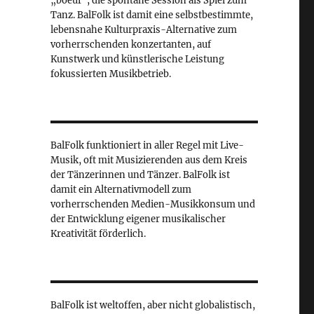
„boeuf“, die spontane Session als Spiel zum
Tanz. BalFolk ist damit eine selbstbestimmte,
lebensnahe Kulturpraxis-Alternative zum
vorherrschenden konzertanten, auf
Kunstwerk und künstlerische Leistung
fokussierten Musikbetrieb.
Calendar
Office 365
BalFolk funktioniert in aller Regel mit Live-
Musik, oft mit Musizierenden aus dem Kreis
der Tänzerinnen und Tänzer. BalFolk ist
damit ein Alternativmodell zum
vorherrschenden Medien-Musikkonsum und
der Entwicklung eigener musikalischer
Kreativität förderlich.
BalFolk ist weltoffen, aber nicht globalistisch,