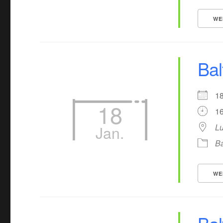
WE
Bal
1
18
16
Lu
Jan.
Ba
WE