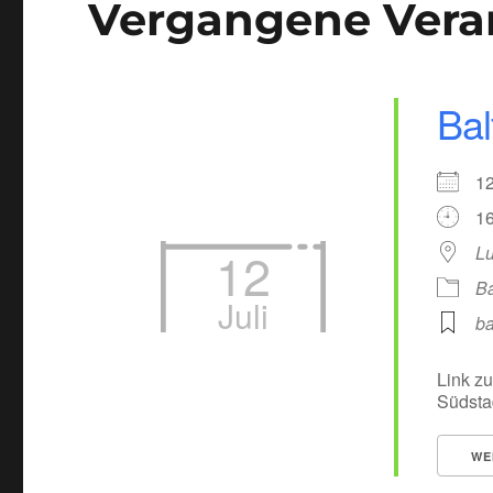
Vergangene Vera
Bal
1
16
12
Lu
Ba
Juli
ba
Link zu
Südsta
WE