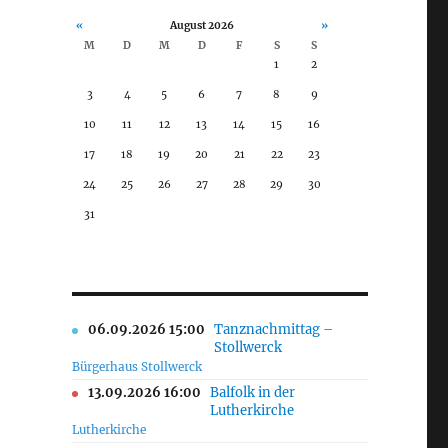
«
August 2026
»
M
D
M
D
F
S
S
1
2
3
4
5
6
7
8
9
10
11
12
13
14
15
16
17
18
19
20
21
22
23
24
25
26
27
28
29
30
31
06.09.2026 15:00
Tanznachmittag –
Stollwerck
Bürgerhaus Stollwerck
13.09.2026 16:00
Balfolk in der
Lutherkirche
Lutherkirche