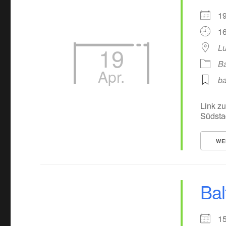
1
16
19
Lu
Ba
Apr.
ba
Link zu
Südsta
WE
Bal
1