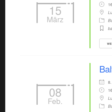
16
15
Lu
März
Ba
ba
WE
Bal
8
08
16
Lu
Feb.
Ba