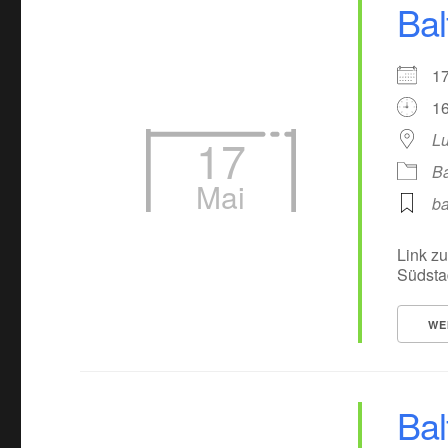
Bal
1
16
17
Lu
Ba
Mai
ba
Link zu
Südsta
WE
Bal