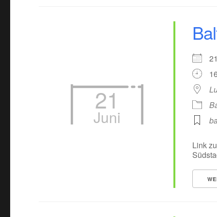
Bal
2
16
21
Lu
Ba
Juni
ba
Link zu
Südsta
WE